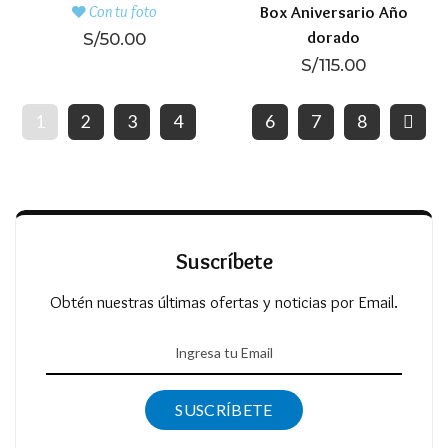
Box Aniversario Año
Con tu foto
dorado
S/
50.00
S/
115.00
1
2
3
4
…
6
7
8
Suscríbete
Obtén nuestras últimas ofertas y noticias por Email.
SUSCRÍBETE