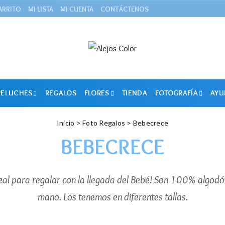
ARRITO
MI LISTA
MI CUENTA
CONTÁCTENOS
PELUCHES
REGALOS
FLORES
TIENDA
FOTOGRAFÍA
AYU
Inicio
>
Foto Regalos
> Bebecrece
BEBECRECE
eal para regalar con la llegada del Bebé! Son 100% algodón
mano. Los tenemos en diferentes tallas.