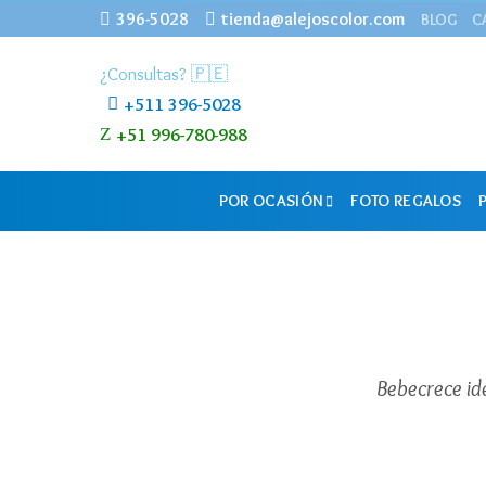
396-5028
tienda@alejoscolor.com
BLOG
C
¿Consultas? 🇵🇪
+511 396-5028
+51 996-780-988
POR OCASIÓN
FOTO REGALOS
Bebecrece id