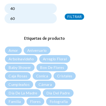
FILTRAR
Etiquetas de producto
Amor
Aniversario
Arbolnavideño
Arreglo Floral
Baby Shower
Box De Flores
Caja Rosas
Conica
Cristales
Cumpleaños
Cámara
Día De La Madre
Día Del Padre
Familia
Flores
Fotografía