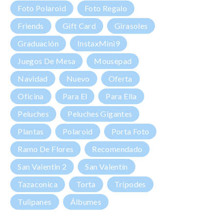
Foto Polaroid
Foto Regalo
Friends
Gift Card
Girasoles
Graduación
InstaxMini9
Juegos De Mesa
Mousepad
Navidad
Nuevo
Oferta
Oficina
Para El
Para Ella
Peluches
Peluches Gigantes
Plantas
Polaroid
Porta Foto
Ramo De Flores
Recomendado
San Valentin 2
San Valentín
Tazaconica
Torta
Trípodes
Tulipanes
Álbumes