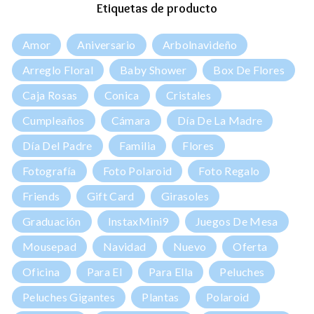
Etiquetas de producto
Amor
Aniversario
Arbolnavideño
Arreglo Floral
Baby Shower
Box De Flores
Caja Rosas
Conica
Cristales
Cumpleaños
Cámara
Día De La Madre
Día Del Padre
Familia
Flores
Fotografía
Foto Polaroid
Foto Regalo
Friends
Gift Card
Girasoles
Graduación
InstaxMini9
Juegos De Mesa
Mousepad
Navidad
Nuevo
Oferta
Oficina
Para El
Para Ella
Peluches
Peluches Gigantes
Plantas
Polaroid