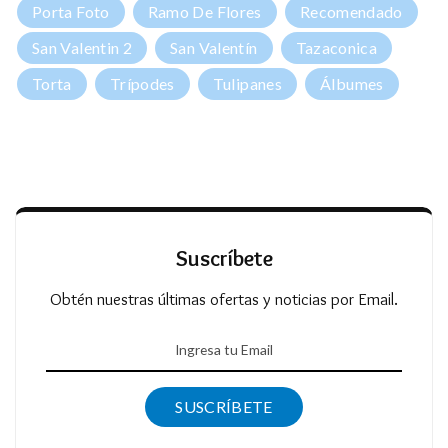
Porta Foto
Ramo De Flores
Recomendado
San Valentin 2
San Valentín
Tazaconica
Torta
Trípodes
Tulipanes
Álbumes
Suscríbete
Obtén nuestras últimas ofertas y noticias por Email.
SUSCRÍBETE